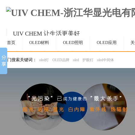
UIV CHEM 让生活更美好
持续精进，成为OLED和材料领域受人尊敬的
首页
OLED材料
OLED照明
OLED应用
关
热门搜索关键词：
oled灯
OLED品牌
oled
护眼灯
oled中间体