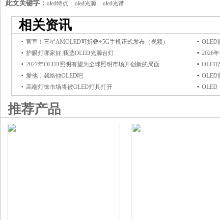
此文关键字：
oled特点
oled光源
oled光谱
相关资讯
官宣！三星AMOLED可折叠+5G手机正式发布（视频）
OLE
护眼灯哪家好,我选OLED光源台灯
202
2027年OLED照明有望为全球照明市场开创新的局面
OLE
爱他，就给他OLED吧
OLE
高端灯饰市场将被OLED灯具打开
OLE
推荐产品