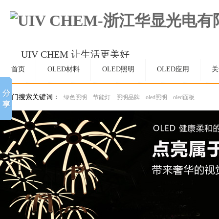
UIV CHEM 让生活更美好
持续精进，成为OLED和材料领域受人尊敬的
首页
OLED材料
OLED照明
OLED应用
关
热门搜索关键词：
绿色照明
节能灯
照明品牌
oled照明
oled面板