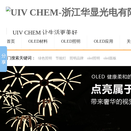
UIV CHEM 让生活更美好
持续精进，成为OLED和材料领域受人尊敬的
首页
OLED材料
OLED照明
OLED应用
关
热门搜索关键词：
绿色照明
节能灯
照明品牌
oled照明
oled面板